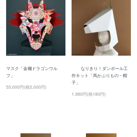
マスク「金襴ドラゴンウル
なりきり！ダンボール工
フ」
作キット「馬かぶりもの・帽
子」
55,000円(税5,000円)
1,980円(税180円)