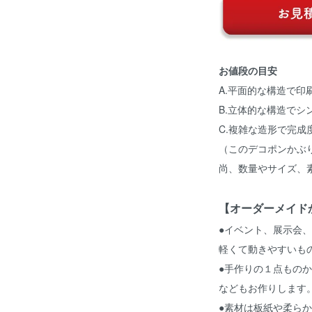
お値段の目安
A.平面的な構造で印
B.立体的な構造でシ
C.複雑な造形で完成
（このデコポンかぶ
尚、数量やサイズ、
【オーダーメイド
●イベント、展示会
軽くて動きやすいも
●手作りの１点もの
などもお作りします
●素材は板紙や柔ら