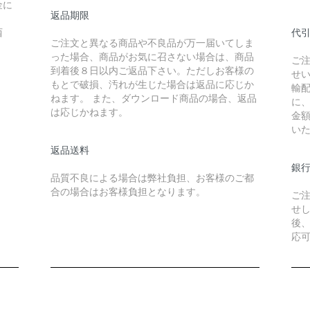
金に
返品期限
西
代
ご注文と異なる商品や不良品が万一届いてしま
った場合、商品がお気に召さない場合は、商品
ご
到着後８日以内ご返品下さい。ただしお客様の
せ
もとで破損、汚れが生じた場合は返品に応じか
輸
ねます。 また、ダウンロード商品の場合、返品
に
は応じかねます。
金
い
返品送料
銀
品質不良による場合は弊社負担、お客様のご都
合の場合はお客様負担となります。
ご
せ
後
応